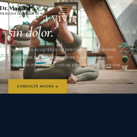
MEDICINA DEL MOVIMIENTO
Dr. Mailand
Volvé a vivir
MEDICINA DEL DOLOR DE AVANZADA
sin dolor.
Diagnóstico ecográfico de precisión e infiltraciones
ecoguiadas para que recuperes tu actividad — sin
cirugía, sin internación, con un plan diseñado para vos.
CONSULTÁ AHORA